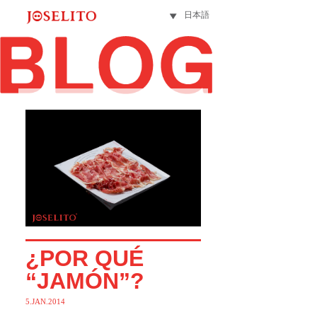
日本語
¿POR QUÉ
“JAMÓN”?
5.JAN.2014