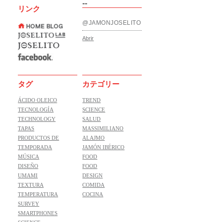
--
リンク
@JAMONJOSELITO
Abrir
タグ
カテゴリー
ÁCIDO OLEICO
TREND
TECNOLOGÍA
SCIENCE
TECHNOLOGY
SALUD
TAPAS
MASSIMILIANO
PRODUCTOS DE
ALAJMO
TEMPORADA
JAMÓN IBÉRICO
MÚSICA
FOOD
DISEÑO
FOOD
UMAMI
DESIGN
TEXTURA
COMIDA
TEMPERATURA
COCINA
SURVEY
SMARTPHONES