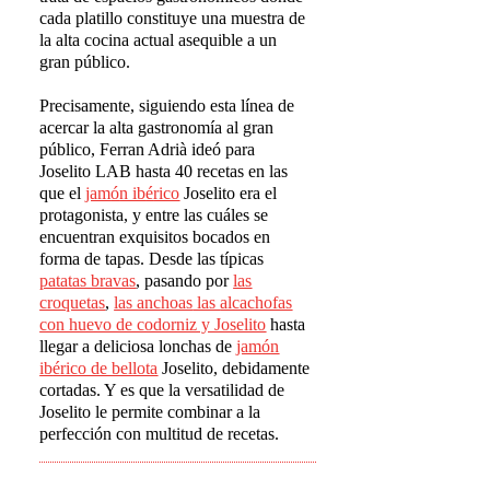
cada platillo constituye una muestra de
la alta cocina actual asequible a un
gran público.
Precisamente, siguiendo esta línea de
acercar la alta gastronomía al gran
público, Ferran Adrià ideó para
Joselito LAB hasta 40 recetas en las
que el
jam
ó
n ib
é
rico
Joselito era el
protagonista, y entre las cuáles se
encuentran exquisitos bocados en
forma de tapas. Desde las típicas
patatas bravas
, pasando por
las
croquetas
,
las anchoas
las
alcachofas
con huevo de codorniz y Joselito
hasta
llegar a deliciosa lonchas de
jam
ó
n
ib
é
rico de bellota
Joselito, debidamente
cortadas. Y es que la versatilidad de
Joselito le permite combinar a la
perfección con multitud de recetas.