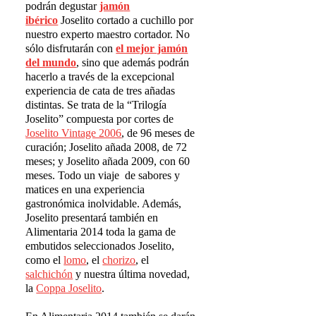
podrán degustar
jam
ó
n
ib
é
rico
Joselito cortado a cuchillo por
nuestro experto maestro cortador. No
sólo disfrutarán con
el mejor jamón
del mundo
, sino que además podrán
hacerlo a través de la excepcional
experiencia de cata de tres añadas
distintas. Se trata de la “Trilogía
Joselito” compuesta por cortes de
Joselito Vintage 2006
, de 96 meses de
curación; Joselito añada 2008, de 72
meses; y Joselito añada 2009, con 60
meses. Todo un viaje de sabores y
matices en una experiencia
gastronómica inolvidable. Además,
Joselito presentará también en
Alimentaria 2014 toda la gama de
embutidos seleccionados Joselito,
como el
lomo
, el
chorizo
, el
salchichón
y nuestra última novedad,
la
Coppa Joselito
.