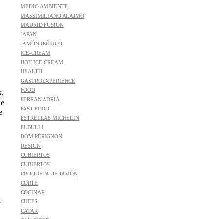
MEDIO AMBIENTE
MASSIMILIANO ALAJMO
MADRID FUSIÓN
JAPAN
JAMÓN IBÉRICO
ICE-CREAM
HOT ICE-CREAM
HEALTH
GASTROEXPERIENCE
FOOD
k,
FERRAN ADRIÀ
ue
FAST FOOD
e
ESTRELLAS MICHELIN
ELBULLI
DOM PÉRIGNON
DESIGN
CUBIERTOS
CUBIERTOS
CROQUETA DE JAMÓN
CORTE
COCINAR
a
CHEFS
CATAR