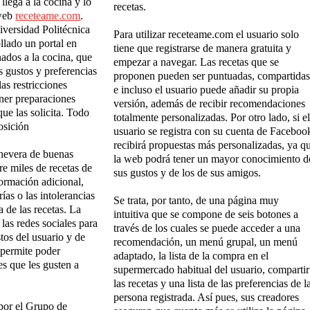
l llega a la cocina y lo
recetas.
 web
receteame.com
.
iversidad Politécnica
Para utilizar receteame.com el usuario solo
llado un portal en
tiene que registrarse de manera gratuita y
onados a la cocina, que
empezar a navegar. Las recetas que se
s gustos y preferencias
proponen pueden ser puntuadas, compartidas
as restricciones
e incluso el usuario puede añadir su propia
ner preparaciones
versión, además de recibir recomendaciones
ue las solicita. Todo
totalmente personalizadas. Por otro lado, si el
osición
usuario se registra con su cuenta de Faceboo
recibirá propuestas más personalizadas, ya q
 nevera de buenas
la web podrá tener un mayor conocimiento d
re miles de recetas de
sus gustos y de los de sus amigos.
formación adicional,
ías o las intolerancias
Se trata, por tanto, de una página muy
 de las recetas. La
intuitiva que se compone de seis botones a
las redes sociales para
través de los cuales se puede acceder a una
tos del usuario y de
recomendación, un menú grupal, un menú
e permite poder
adaptado, la lista de la compra en el
s que les gusten a
supermercado habitual del usuario, compartir
las recetas y una lista de las preferencias de l
persona registrada. Así pues, sus creadores
por
el Grupo de