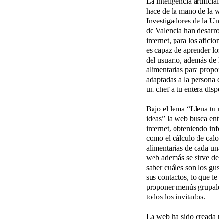
La inteligencia artificia
hace de la mano de la
Investigadores de la Un
de Valencia han desarro
internet, para los afici
es capaz de aprender lo
del usuario, además de l
alimentarias para propo
adaptadas a la persona q
un chef a tu entera disp
Bajo el lema “Llena tu
ideas” la web busca ent
internet, obteniendo in
como el cálculo de calor
alimentarias de cada una
web además se sirve de 
saber cuáles son los gus
sus contactos, lo que l
proponer menús grupale
todos los invitados.
La web ha sido creada 