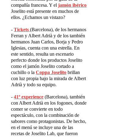
compañía francesa. Y el
jam
ó
n ib
é
rico
Joselito está presente en muchos de
ellos. ¿Echamos un vistazo?
-
Tickets
(Barcelona), de los hermanos
Ferran y Albert Adrià y de los también
hermanos Juan Carlos, Borja y Pedro
Iglesias, cuenta con una estrella. En
este sentido, resulta un escenario
perfecto donde los productos Joselito
como el jamón Joselito cortado a
cuchillo o la
Coppa Joselito
brillan
con luz propia bajo la mirada de Albert
Adrià y todo su equipo.
-
41º experience
(Barcelona), también
con Albert Adrià en los fogones, donde
comer se convierte en todo
espectáculo, con la combinación de
sabores como protagonistas. De hecho,
en el menú se incluye una de las
recetas de Joselito Lab, que fueron