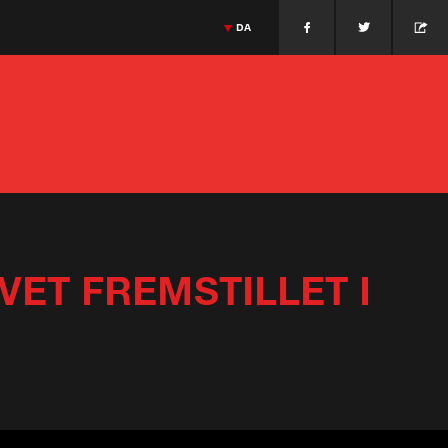
DA
Nederlandse keuken
Jonnie Boer
Massimiliano Alajmo
Italiaanse keuken
>
ESPAÑOL
GIETHROON · PAÍSES BAJOS
JONNIE BOER
MASSIMILIANO ALAJMO
>
ENGLISH
PADUA · ITALIA
>
FRANÇAIS
>
PORTUGUÊS
>
ITALIANO
>
DEUTSCH
>
日本語
>
РУССКИЙ
>
中文
VET FREMSTILLET I