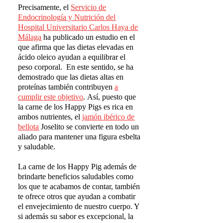
Precisamente, el
Servicio de
Endocrinolog
í
a y Nutrici
ó
n del
Hospital Universitario Carlos Haya de
M
á
laga
ha publicado un estudio en el
que afirma que las dietas elevadas en
ácido oleico ayudan a equilibrar el
peso corporal. En este sentido, se ha
demostrado que las dietas altas en
proteínas también contribuyen
a
cumplir este objetivo
. Así, puesto que
la carne de los Happy Pigs es rica en
ambos nutrientes, el
jam
ó
n ib
é
rico de
bellota
Joselito se convierte en todo un
aliado para mantener una figura esbelta
y saludable.
La carne de los Happy Pig además de
brindarte beneficios saludables como
los que te acabamos de contar, también
te ofrece otros que ayudan a combatir
el envejecimiento de nuestro cuerpo. Y
si además su sabor es excepcional, la