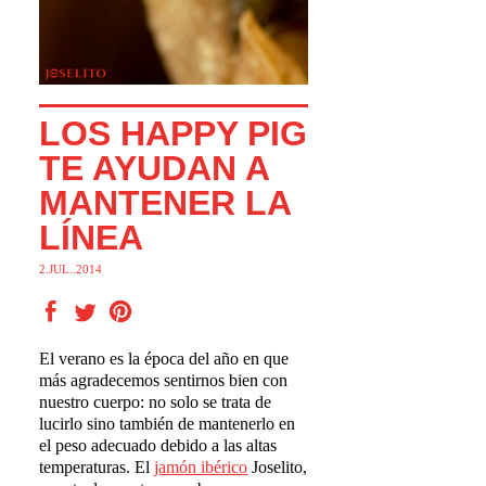
LOS HAPPY PIG
TE AYUDAN A
MANTENER LA
LÍNEA
2.JUL..2014
El verano es la época del año en que
más agradecemos sentirnos bien con
nuestro cuerpo: no solo se trata de
lucirlo sino también de mantenerlo en
el peso adecuado debido a las altas
temperaturas. El
jam
ó
n ib
é
rico
Joselito,