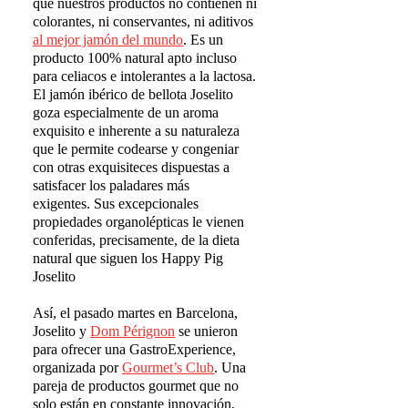
que nuestros productos no contienen ni
colorantes, ni conservantes, ni aditivos
al mejor jam
ó
n del mundo
. Es un
producto 100% natural apto incluso
para celiacos e intolerantes a la lactosa.
El jamón ibérico de bellota Joselito
goza especialmente de un aroma
exquisito e inherente a su naturaleza
que le permite codearse y congeniar
con otras exquisiteces dispuestas a
satisfacer los paladares más
exigentes. Sus excepcionales
propiedades organolépticas le vienen
conferidas, precisamente, de la dieta
natural que siguen los Happy Pig
Joselito
Así, el pasado martes en Barcelona,
Joselito y
Dom P
é
rignon
se unieron
para ofrecer una GastroExperience,
organizada por
Gourmet
’
s Club
. Una
pareja de productos gourmet que no
solo están en constante innovación,