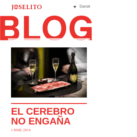
Dansk
EL CEREBRO
NO ENGAÑA
1.MAR..2014