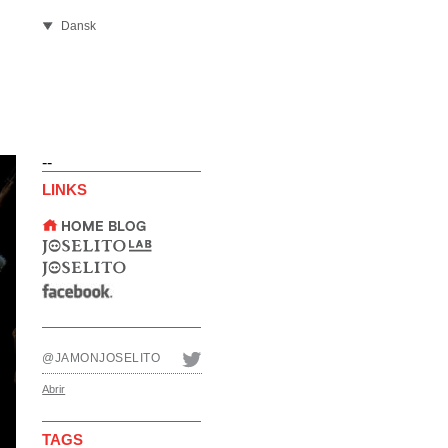
Dansk
--
LINKS
@JAMONJOSELITO
Abrir
TAGS