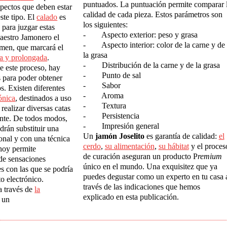
puntuados. La puntuación permite comparar 
spectos que deben estar
calidad de cada pieza. Estos parámetros son
ste tipo. El
calado
es
los siguientes:
 para juzgar estas
- Aspecto exterior: peso y grasa
Maestro Jamonero el
- Aspecto interior: color de la carne y de
amen, que marcará el
la grasa
ta y prolongada
.
- Distribución de la carne y de la grasa
e este proceso, hay
- Punto de sal
s para poder obtener
- Sabor
s. Existen diferentes
- Aroma
ónica
, destinados a uso
- Textura
 realizar diversas catas
- Persistencia
nte. De todos modos,
- Impresión general
drán substituir una
Un
jam
ó
n Joselito
es garantía de calidad:
el
onal y con una técnica
cerdo
,
su alimentación
,
su hábitat
y el proces
 hoy permite
de curación aseguran un producto P
remium
de sensaciones
único en el mundo. Una exquisitez que ya
s con las que se podría
puedes degustar como un experto en tu casa 
o electrónico.
través de las indicaciones que hemos
a través de
la
explicado en esta publicación.
 un