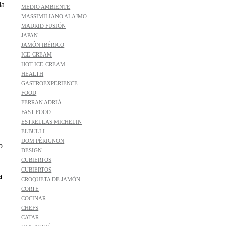
la
MEDIO AMBIENTE
MASSIMILIANO ALAJMO
MADRID FUSIÓN
JAPAN
JAMÓN IBÉRICO
ICE-CREAM
HOT ICE-CREAM
HEALTH
GASTROEXPERIENCE
FOOD
FERRAN ADRIÀ
FAST FOOD
ESTRELLAS MICHELIN
ELBULLI
DOM PÉRIGNON
o
DESIGN
CUBIERTOS
CUBIERTOS
a
CROQUETA DE JAMÓN
CORTE
COCINAR
CHEFS
CATAR