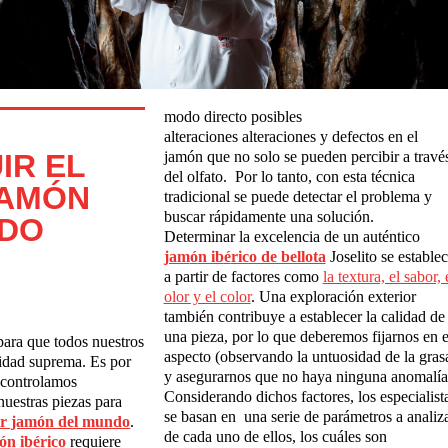
modo directo posibles
alteraciones alteraciones y defectos en el
IR EL
jamón que no solo se pueden percibir a travé
del olfato. Por lo tanto, con esta técnica
JAMÓN
tradicional se puede detectar el problema y
buscar rápidamente una solución.
NDO
Determinar la excelencia de un auténtico
jam
ó
n ib
é
rico de bellota
Joselito se estable
a partir de factores como
la textura, el sabor, 
olor y el color
. Una exploración exterior
también contribuye a establecer la calidad de
una pieza, por lo que deberemos fijarnos en e
para que todos nuestros
aspecto (observando la untuosidad de la gras
idad suprema. Es por
y asegurarnos que no haya ninguna anomalía
 controlamos
Considerando dichos factores, los especialist
uestras piezas para
se basan en una serie de parámetros a analiz
or jam
ó
n del mundo
.
de cada uno de ellos, los cuáles son
ó
n ib
é
rico
requiere