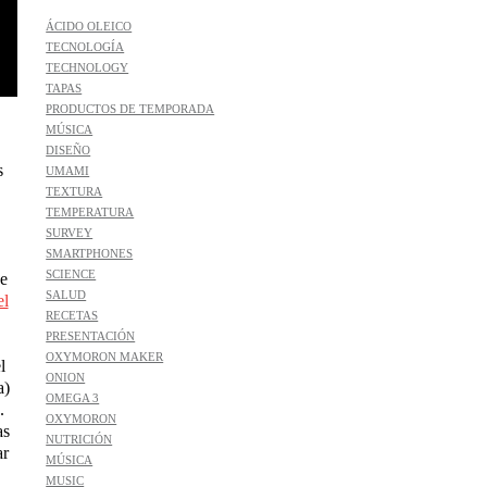
ÁCIDO OLEICO
TECNOLOGÍA
TECHNOLOGY
TAPAS
PRODUCTOS DE TEMPORADA
MÚSICA
DISEÑO
s
UMAMI
TEXTURA
TEMPERATURA
SURVEY
SMARTPHONES
SCIENCE
ce
SALUD
el
RECETAS
PRESENTACIÓN
OXYMORON MAKER
l
ONION
a)
OMEGA 3
.
OXYMORON
as
NUTRICIÓN
ar
MÚSICA
MUSIC