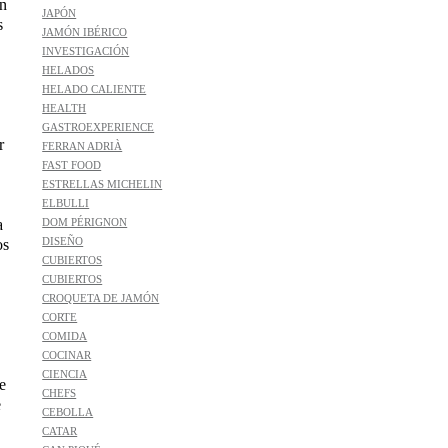
n
JAPÓN
s
JAMÓN IBÉRICO
INVESTIGACIÓN
HELADOS
HELADO CALIENTE
HEALTH
GASTROEXPERIENCE
r
FERRAN ADRIÀ
FAST FOOD
ESTRELLAS MICHELIN
ELBULLI
a
DOM PÉRIGNON
DISEÑO
os
CUBIERTOS
CUBIERTOS
CROQUETA DE JAMÓN
CORTE
COMIDA
COCINAR
CIENCIA
e
CHEFS
e
CEBOLLA
CATAR