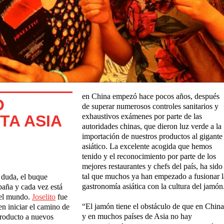
en China empezó hace pocos años, después
O
de superar numerosos controles sanitarios y
TA ASIA
exhaustivos exámenes por parte de las
autoridades chinas, que dieron luz verde a la
importación de nuestros productos al gigante
asiático. La excelente acogida que hemos
tenido y el reconocimiento por parte de los
mejores restaurantes y chefs del país, ha sido
tal que muchos ya han empezado a fusionar l
 duda, el buque
gastronomía asiática con la cultura del jamón
paña y cada vez está
 el mundo.
Joselito
fue
“El jamón tiene el obstáculo de que en China
en iniciar el camino de
y en muchos países de Asia no hay
producto a nuevos