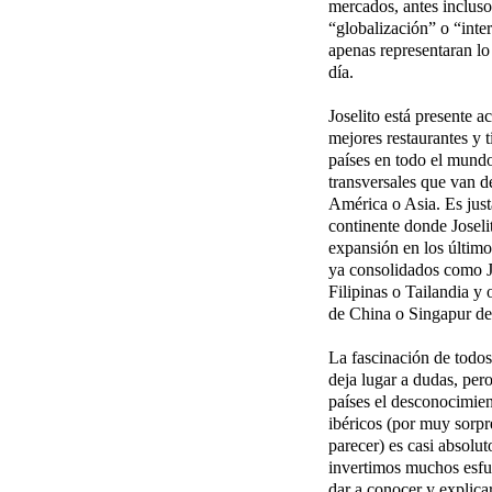
mercados, antes inclus
“globalización” o “inte
apenas representaran lo
día.
Joselito está presente a
mejores restaurantes y 
países en todo el mund
transversales que van d
América o Asia. Es just
continente donde Josel
expansión en los últim
ya consolidados como 
Filipinas o Tailandia y 
de China o Singapur de
La fascinación de todos
deja lugar a dudas, per
países el desconocimien
ibéricos (por muy sorp
parecer) es casi absolut
invertimos muchos esfu
dar a conocer y explica