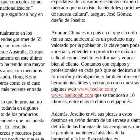
expectativa de consumo y estamos creando u
o que conceptos como
mercado que no existe, haciéndoles partícipe
rnacionalización”
de nuestra cultura", asegura José Gómez,
 que significan hoy en
dueño de Joselito.
Aunque China es un país en el que el cerdo
ctualmente en los
(en su raza autóctona) es un producto muy
tiendas gourmet de 55
valorado por la población, la clave para pode
o, con mercados
apreciar y entender un producto de máxima
esde Australia, Europa,
calidad como Joselito es informar y educar
amente en este último
bien al cliente. Contamos con equipos y
ito ha tenido una mayor
profesionales en cada país que se dedican a l
os años, con mercados
formación y divulgación, y también ofrecem
Japón, Hong Kong,
herramientas útiles y cercanas como nuestras
otros como es el caso
páginas web
www.joselito.com
y
 más reciente entrada.
www.joselitolab.com
que se traducen a 10
idiomas, entre ellos el chino o el japonés.
 lo que lo prueban no
o todavía en algunos
Además, Joselito envía sus piezas a estos
to de los productos
destinos en avión dentro de un envase aislant
rendente que nos pueda
del frío de las bodegas de los aeroplanos, qu
o. En Joselito
le permiten mantenerse aislados de la
erzos y recursos para
humedad y la luz. Esta práctica es
r un producto que es la