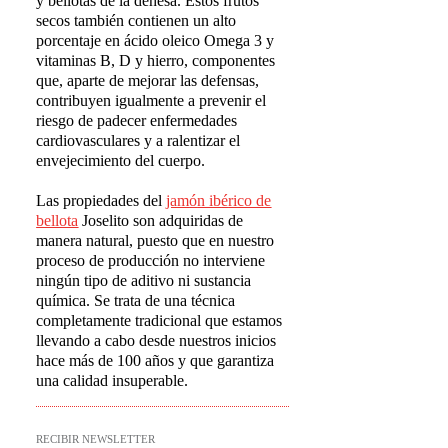
y bellotas de la dehesa. Estos frutos
secos también contienen un alto
porcentaje en ácido oleico Omega 3 y
vitaminas B, D y hierro, componentes
que, aparte de mejorar las defensas,
contribuyen igualmente a prevenir el
riesgo de padecer enfermedades
cardiovasculares y a ralentizar el
envejecimiento del cuerpo.
Las propiedades del
jam
ó
n ib
é
rico de
bellota
Joselito son adquiridas de
manera natural, puesto que en nuestro
proceso de producción no interviene
ningún tipo de aditivo ni sustancia
química. Se trata de una técnica
completamente tradicional que estamos
llevando a cabo desde nuestros inicios
hace más de 100 años y que garantiza
una calidad insuperable.
RECIBIR NEWSLETTER