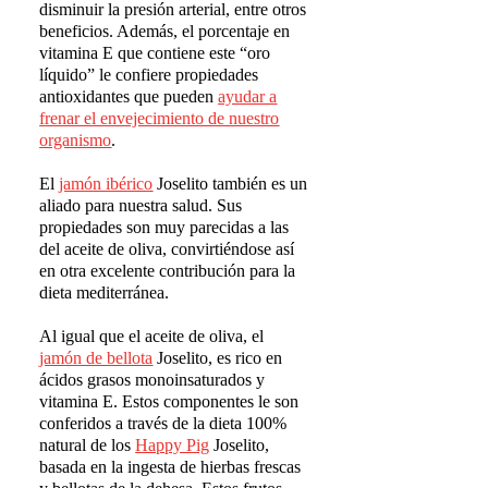
disminuir la presión arterial, entre otros
beneficios. Además, el porcentaje en
vitamina E que contiene este “oro
líquido” le confiere propiedades
antioxidantes que pueden
ayudar a
frenar el envejecimiento de nuestro
organismo
.
El
jam
ó
n ib
é
rico
Joselito también es un
aliado para nuestra salud. Sus
propiedades son muy parecidas a las
del aceite de oliva, convirtiéndose así
en otra excelente contribución para la
dieta mediterránea.
Al igual que el aceite de oliva, el
jam
ó
n de bellota
Joselito, es rico en
ácidos grasos monoinsaturados y
vitamina E. Estos componentes le son
conferidos a través de la dieta 100%
natural de los
Happy Pig
Joselito,
basada en la ingesta de hierbas frescas