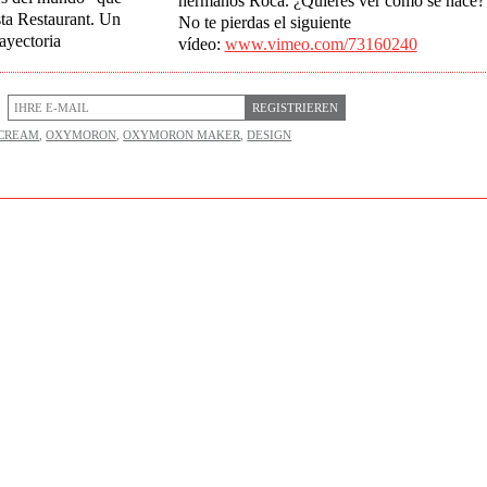
hermanos Roca. ¿Quieres ver cómo se hace?
ta Restaurant. Un
No te pierdas el siguiente
ayectoria
vídeo:
www.vimeo.com/73160240
REGISTRIEREN
-CREAM
,
OXYMORON
,
OXYMORON MAKER
,
DESIGN