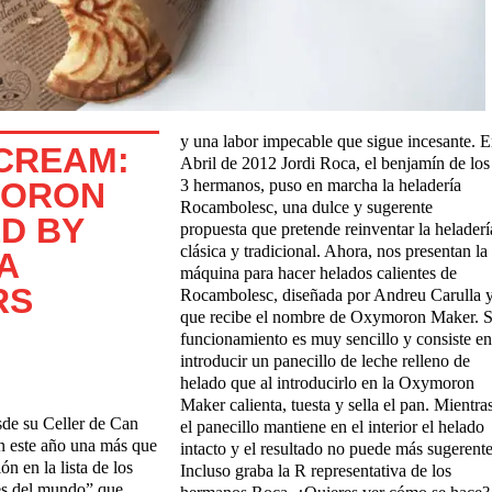
y una labor impecable que sigue incesante. 
 CREAM:
Abril de 2012 Jordi Roca, el benjamín de los
MORON
3 hermanos, puso en marcha la heladería
Rocambolesc, una dulce y sugerente
D BY
propuesta que pretende reinventar la heladerí
clásica y tradicional. Ahora, nos presentan la
A
máquina para hacer helados calientes de
RS
Rocambolesc, diseñada por Andreu Carulla 
que recibe el nombre de Oxymoron Maker. 
funcionamiento es muy sencillo y consiste en
introducir un panecillo de leche relleno de
helado que al introducirlo en la Oxymoron
Maker calienta, tuesta y sella el pan. Mientras
sde
su Celler de Can
el panecillo mantiene en el interior el helado
 este
año una más que
intacto y el resultado no puede más sugerente
ón en la
lista de los
Incluso graba la R representativa de los
es del mundo”
que