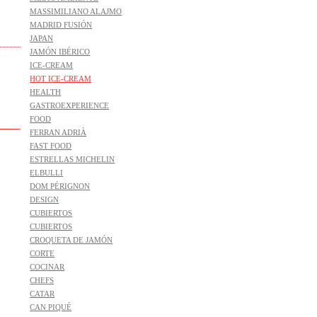
MASSIMILIANO ALAJMO
MADRID FUSIÓN
JAPAN
JAMÓN IBÉRICO
ICE-CREAM
HOT ICE-CREAM
HEALTH
GASTROEXPERIENCE
FOOD
FERRAN ADRIÀ
FAST FOOD
ESTRELLAS MICHELIN
ELBULLI
DOM PÉRIGNON
DESIGN
CUBIERTOS
CUBIERTOS
CROQUETA DE JAMÓN
CORTE
COCINAR
CHEFS
CATAR
CAN PIQUÉ