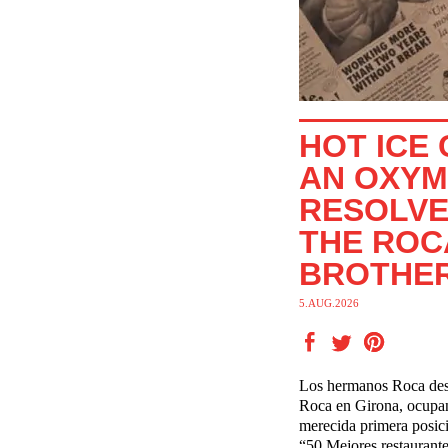
HOT ICE
AN OXY
RESOLVE
THE ROC
BROTHE
5.AUG.2026
Los hermanos Roca de
Roca
en Girona, ocupan
merecida
primera posici
“50 Mejores
restaurant