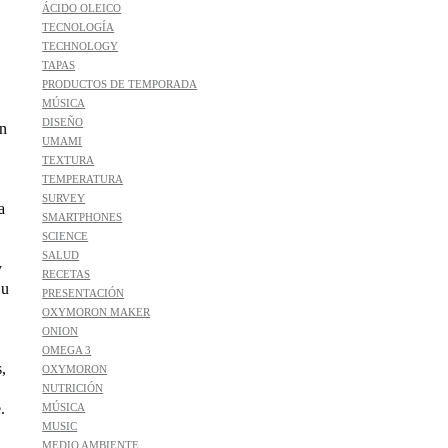
ÁCIDO OLEICO
TECNOLOGÍA
TECHNOLOGY
TAPAS
PRODUCTOS DE TEMPORADA
MÚSICA
DISEÑO
En
UMAMI
TEXTURA
TEMPERATURA
SURVEY
a
SMARTPHONES
SCIENCE
SALUD
y
RECETAS
Su
PRESENTACIÓN
OXYMORON MAKER
ONION
OMEGA 3
,
OXYMORON
NUTRICIÓN
.
MÚSICA
MUSIC
MEDIO AMBIENTE