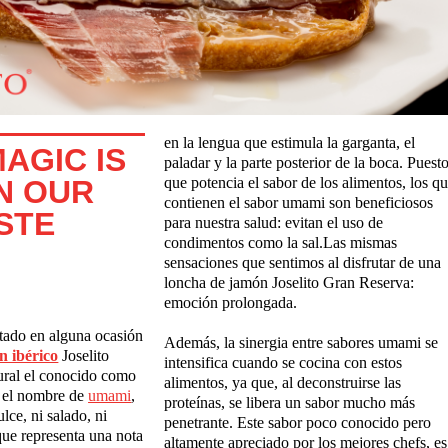
en la lengua que estimula la garganta, el
AGIC IS
paladar y la parte posterior de la boca. Puest
IN OUR
que potencia el sabor de los alimentos, los q
contienen el sabor umami son beneficiosos
STE
para nuestra salud: evitan el uso de
condimentos como la sal.Las mismas
sensaciones que sentimos al disfrutar de una
loncha de jamón Joselito Gran Reserva:
emoción prolongada.
ado en alguna ocasión
Además, la sinergia entre sabores umami se
n ibérico
Joselito
intensifica cuando se cocina con estos
ural el conocido como
alimentos, ya que, al deconstruirse las
e el nombre de
umami
,
proteínas, se libera un sabor mucho más
lce, ni salado, ni
penetrante. Este sabor poco conocido pero
que representa una nota
altamente apreciado por los mejores chefs, es