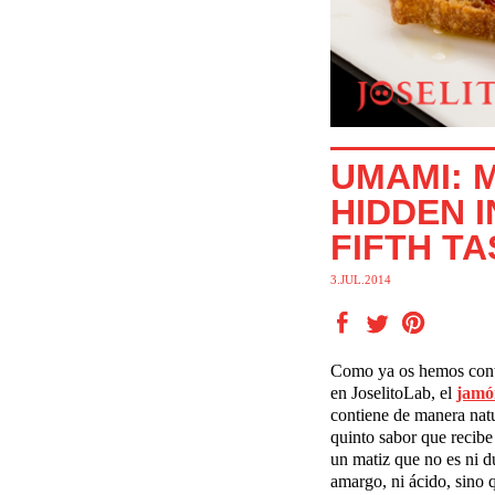
UMAMI: M
HIDDEN 
FIFTH TA
3.JUL.2014
Como ya os hemos cont
en JoselitoLab, el
jamó
contiene de manera nat
quinto sabor que recib
un matiz que no es ni du
amargo, ni ácido, sino 