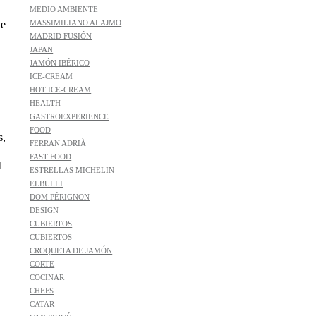
MEDIO AMBIENTE
MASSIMILIANO ALAJMO
de
MADRID FUSIÓN
JAPAN
JAMÓN IBÉRICO
ICE-CREAM
HOT ICE-CREAM
HEALTH
GASTROEXPERIENCE
FOOD
s,
FERRAN ADRIÀ
FAST FOOD
l
ESTRELLAS MICHELIN
ELBULLI
DOM PÉRIGNON
DESIGN
CUBIERTOS
CUBIERTOS
CROQUETA DE JAMÓN
CORTE
COCINAR
CHEFS
CATAR