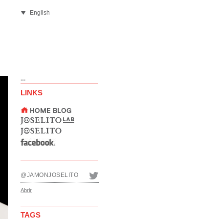
English
--
LINKS
@JAMONJOSELITO
Abrir
TAGS