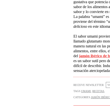
gustativa que potencia 
sabor de los alimentos 
sabor y lo convierte en
La palabra “umami” es 
proviene del término “u
delicioso
en este idioma
El sabor umami provie
llamado glutamato mono
manera natural en las p
alimentos, entre ellos, 
del
jamón ibérico de b
es un
sabor sutil pero d
difícil de
describir. Indu
sensación aterciopelada
RECEIVE NEWSLETTER
TAGS
UMAMI
,
RECETAS
,
CATEGORIES
JAMÓN IBÉRI