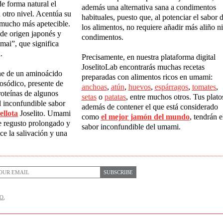
de forma natural el
además una alternativa sana a condimentos
a otro nivel. Acentúa su
habituales, puesto que, al potenciar el sabor 
 mucho más apetecible.
los alimentos, no requiere añadir más aliño ni
de origen japonés y
condimentos.
mai”, que significa
.
Precisamente, en nuestra plataforma digital
JoselitoLab encontrarás muchas recetas
ne de un aminoácido
preparadas con alimentos ricos en umami:
sódico, presente de
anchoas
,
atún
,
huevos
,
espárragos
,
tomates
,
roteínas de algunos
setas
o
patatas
, entre muchos otros. Tus plato
el inconfundible sabor
además de contener el que está considerado
ellota
Joselito. Umami
como
el mejor jamón del mundo
, tendrán e
e regusto
prolongado y
sabor inconfundible del umami.
ce la salivación
y una
SUBSCRIBE
CO
,