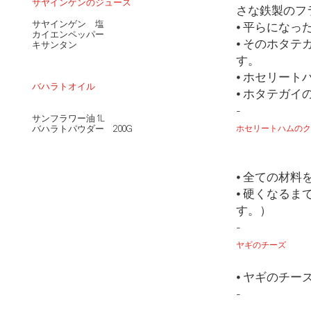
サヤインゲンのジュース
さな鉄製のフ
サヤインゲン 塩
⦁ 平らにな
カイエンペッパー
⦁ そのホタ
キサンタン
す。
⦁ ホセリー
バハラトオイル
⦁ ホタテガ
-
サンフラワー油 1L
バハラトパウダー 200G
ホセリートハムのク
⦁ 全ての材
⦁ 硬くなる
す。）
-
ヤギのチーズ
⦁ ヤギのチ
-