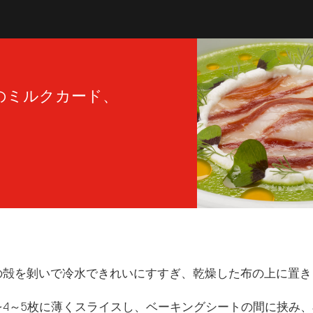
のミルクカード、
イの殻を剝いで冷水できれいにすすぎ、乾燥した布の上に置き
イを4～5枚に薄くスライスし、ベーキングシートの間に挟み、